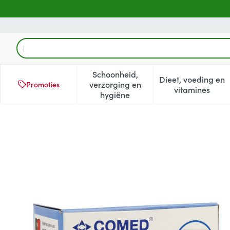
Ga naar de inhoud
Product, merk, categorie...
Schoonheid,
Dieet, voeding en
verzorging en
Promoties
Toon submenu voor Schoonheid
Toon subm
vitamines
hygiëne
Sterets Depper Met Alcohol 