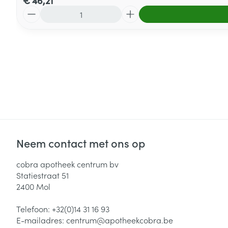
€ 46,21
Aantal
Neem contact met ons op
cobra apotheek centrum bv
Statiestraat 51
2400
Mol
Telefoon:
+32(0)14 31 16 93
E-mailadres:
centrum@
apotheekcobra.be