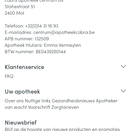
Statiestraat 51
2400
Mol
Telefoon:
+32(0)14 31 16 93
E-mailadres:
centrum@
apotheekcobra.be
APB nummer:
132509
Apotheek titularis:
Emma Vermeylen
BTW nummer:
BE0439260144
Klantenservice
FAQ
Uw apotheek
Over ons
Nuttige links
Gezondheidsnieuws
Apotheker
van wacht
Voorschrift
Zorgtarieven
Nieuwsbrief
Blijf op de hoogte van nieuwe producten en promoties