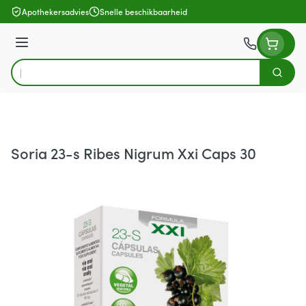
Ga naar de inhoud
Apothekersadvies
Snelle beschikbaarheid
Menu
Zoek
Product, merk, categorie...
Soria 23-s Ribes Nigrum Xxi Caps 30