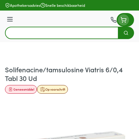
Ga naar de inhoud
Apothekersadvies
Snelle beschikbaarheid
Menu
Zoek
Product, merk, categorie...
Solifenacine/tamsulosine Viatris 6/0,4
Tabl 30 Ud
Geneesmiddel
Op voorschrift