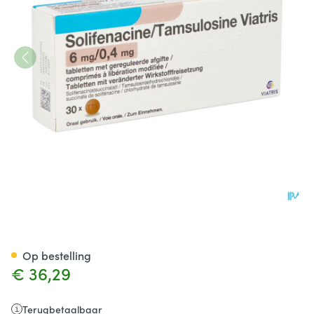
Solifenacine/tamsulosine Viat
Op bestelling
€ 36,29
Terugbetaalbaar