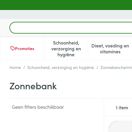
Ga naar de inhoud
Product, merk, categorie...
Schoonheid,
Dieet, voeding en
verzorging en
Promoties
Toon submenu voor Schoonheid
Toon subm
vitamines
hygiëne
Home
/
Schoonheid, verzorging en hygiëne
/
Zonnebescherm
Zonnebank
Geen filters beschikbaar
1
item