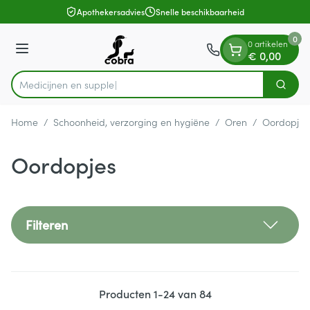
Dia 1 van 1
Ga naar de inhoud
Apothekersadvies
Snelle beschikbaarheid
0
0 artikelen
Menu
€ 0,00
Zoek
Product, merk, categorie...
Home
/
Schoonheid, verzorging en hygiëne
/
Oren
/
Oordopjes
Oordopjes
Filteren
Producten
1
-
24
van
84