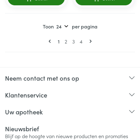
Toon
per pagina
Pagina's
U lees momenteel pagina
Pagina
Pagina
Pagina
1
2
3
4
Neem contact met ons op
Klantenservice
Uw apotheek
Nieuwsbrief
Blijf op de hoogte van nieuwe producten en promoties