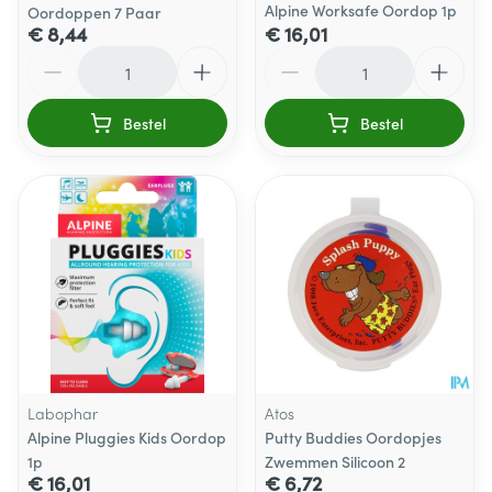
Alpine Worksafe Oordop 1p
Oordoppen 7 Paar
€ 8,44
€ 16,01
Aantal
Aantal
Bestel
Bestel
Labophar
Atos
Alpine Pluggies Kids Oordop
Putty Buddies Oordopjes
1p
Zwemmen Silicoon 2
€ 16,01
€ 6,72