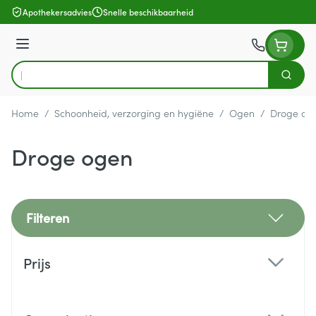
Ga naar de inhoud
Apothekersadvies
Snelle beschikbaarheid
Menu
Zoek
Product, merk, categorie...
Home
/
Schoonheid, verzorging en hygiëne
/
Ogen
/
Droge og
Droge ogen
Filteren
Doorgaan naar productlijst
Prijs
filter