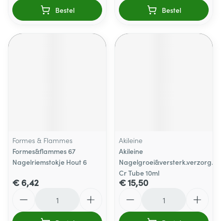
Bestel
Bestel
Formes & Flammes
Akileine
Formes&flammes 67
Akileine
Nagelriemstokje Hout 6
Nagelgroei&versterk.verzorg.
Cr Tube 10ml
€ 6,42
€ 15,50
Aantal
Aantal