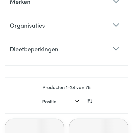
Merken
filter
Organisaties
filter
Dieetbeperkingen
filter
Producten
1
-
24
van
78
Sorteer op: