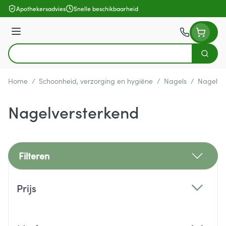
Ga naar de inhoud
Apothekersadvies
Snelle beschikbaarheid
Menu
Zoek
Product, merk, categorie...
Home
/
Schoonheid, verzorging en hygiëne
/
Nagels
/
Nagelve
Nagelversterkend
Filteren
Doorgaan naar productlijst
Prijs
filter