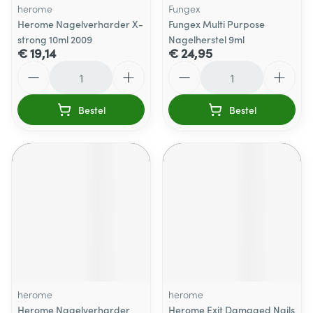
herome
Fungex
Herome Nagelverharder X-
Fungex Multi Purpose
strong 10ml 2009
Nagelherstel 9ml
€ 19,14
€ 24,95
Aantal
Aantal
Bestel
Bestel
herome
herome
Herome Nagelverharder
Herome Exit Damaged Nails