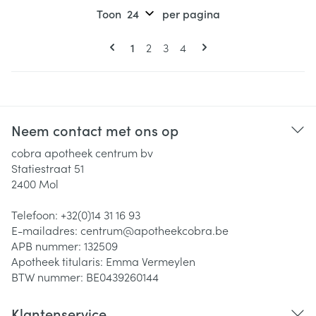
Toon
per pagina
Pagina's
U lees momenteel pagina
Pagina
Pagina
Pagina
1
2
3
4
Neem contact met ons op
cobra apotheek centrum bv
Statiestraat 51
2400
Mol
Telefoon:
+32(0)14 31 16 93
E-mailadres:
centrum@
apotheekcobra.be
APB nummer:
132509
Apotheek titularis:
Emma Vermeylen
BTW nummer:
BE0439260144
Klantenservice