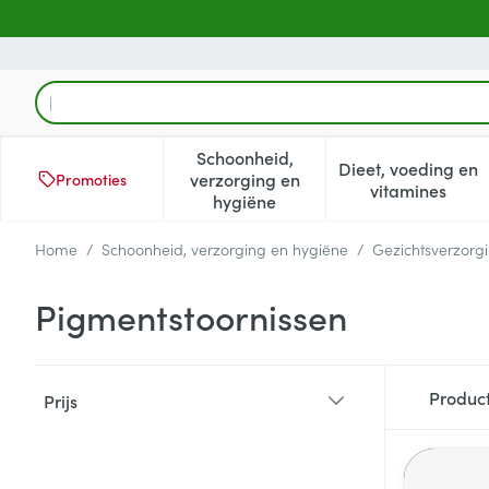
Ga naar de inhoud
Product, merk, categorie...
Schoonheid,
Dieet, voeding en
verzorging en
Promoties
Toon submenu voor Schoonheid
Toon subm
vitamines
hygiëne
Home
/
Schoonheid, verzorging en hygiëne
/
Gezichtsverzorg
Pigmentstoornissen
Doorgaan naar productlijst
Produc
Prijs
filter