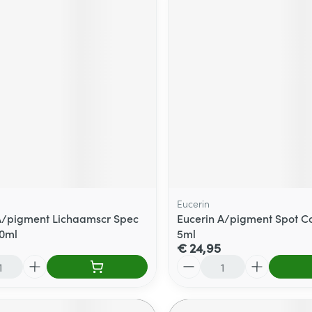
Eucerin
A/pigment Lichaamscr Spec
Eucerin A/pigment Spot Co
00ml
5ml
€ 24,95
Aantal