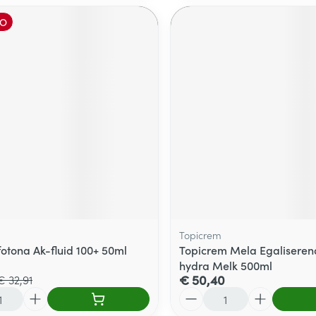
O
Topicrem
fotona Ak-fluid 100+ 50ml
Topicrem Mela Egaliseren
hydra Melk 500ml
€ 50,40
€ 32,91
Aantal