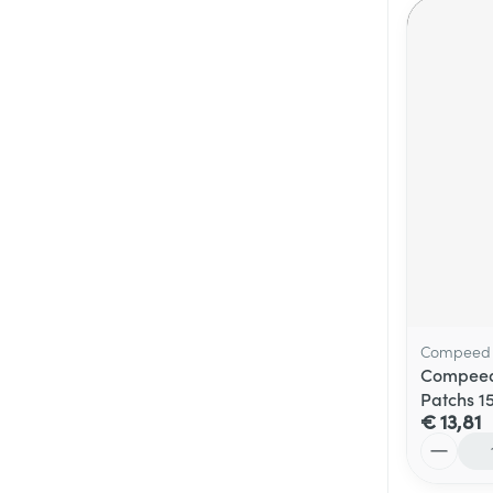
Compeed
Compeed 
Patchs 1
€ 13,81
Aantal