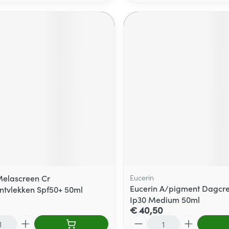
elascreen Cr
Eucerin
Eucerin A/pigment Dagcr
tvlekken Spf50+ 50ml
Ip30 Medium 50ml
€ 40,50
Aantal