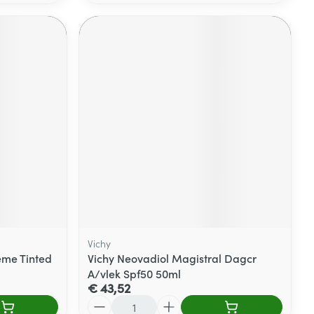
Vichy
eme Tinted
Vichy Neovadiol Magistral Dagcr
A/vlek Spf50 50ml
€ 43,52
Aantal