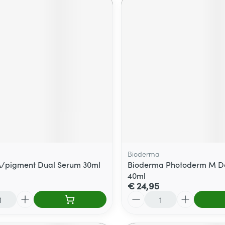
Bioderma
A/pigment Dual Serum 30ml
Bioderma Photoderm M Do
40ml
€ 24,95
Aantal