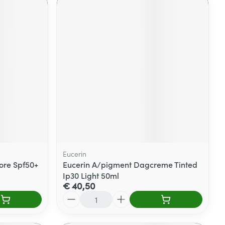
Eucerin
re Spf50+
Eucerin A/pigment Dagcreme Tinted
Ip30 Light 50ml
€ 40,50
Aantal