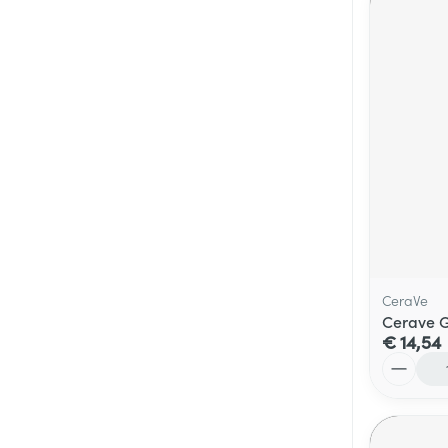
CeraVe
Cerave G
€ 14,54
Aantal