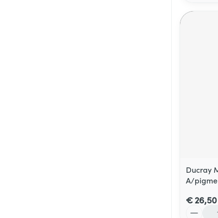
Ducray M
A/pigmen
€ 26,50
Aantal