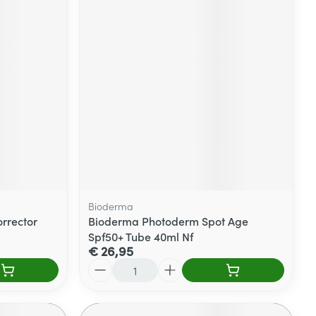
Bioderma
rrector
Bioderma Photoderm Spot Age
Spf50+ Tube 40ml Nf
€ 26,95
Aantal