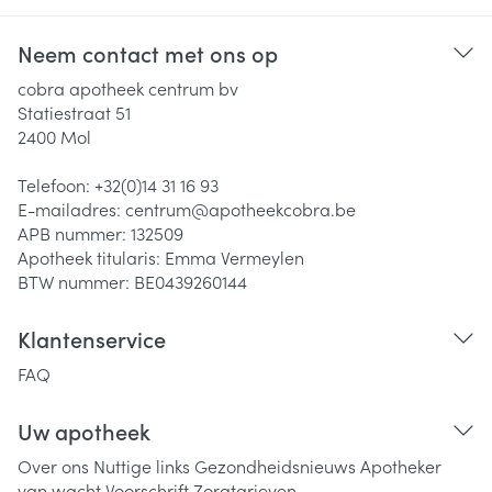
Neem contact met ons op
cobra apotheek centrum bv
Statiestraat 51
2400
Mol
Telefoon:
+32(0)14 31 16 93
E-mailadres:
centrum@
apotheekcobra.be
APB nummer:
132509
Apotheek titularis:
Emma Vermeylen
BTW nummer:
BE0439260144
Klantenservice
FAQ
Uw apotheek
Over ons
Nuttige links
Gezondheidsnieuws
Apotheker
van wacht
Voorschrift
Zorgtarieven