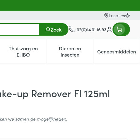
Locaties
Oversc
Zoek
+32(0)14 31 16 93
Klant menu
Thuiszorg en
Dieren en
Geneesmiddelen
egorie
0+ categorie
enu voor Natuur geneeskunde categorie
Toon submenu voor Thuiszorg en EHBO categorie
Toon submenu voor Dieren en i
Toon subm
EHBO
insecten
ake-up Remover Fl 125ml
ijken we samen de mogelijkheden.