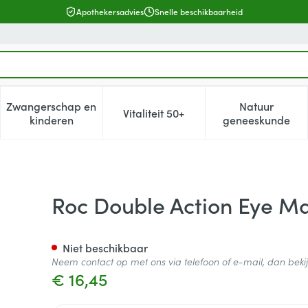
Apothekersadvies
Snelle beschikbaarheid
Zwangerschap en
Natuur
Vitaliteit 50+
, verzorging en hygiëne categorie
enu voor Dieet, voeding en vitamines categorie
Toon submenu voor Zwangerschap en kinderen cat
Toon submenu voor Vitaliteit 5
Toon subm
kinderen
geneeskunde
-up Remover Fl 125ml
Roc Double Action Eye M
Niet beschikbaar
Neem contact op met ons via telefoon of e-mail, dan bek
€ 16,45