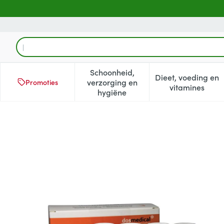
Ga naar de inhoud
Product, merk, categorie...
Schoonheid,
Dieet, voeding en
verzorging en
Promoties
Toon submenu voor Schoonheid
Toon subm
vitamines
hygiëne
Reuktraining Dos Medical Se