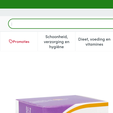
Ga naar de inhoud
Product, merk, categorie...
Schoonheid,
Dieet, voeding en
verzorging en
Promoties
Toon submenu voor Schoonheid
Toon subm
vitamines
hygiëne
Pregabaline AB 25mg Harde