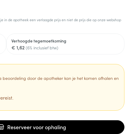
 je in de apotheek een verlaagde prijs en niet de prijs die op onze webshop
Verhoogde tegemoetkoming
€ 1,62
(6% inclusief btw)
 Na beoordeling door de apotheker kan je het komen afhalen en
ereist.
Reserveer
voor ophaling