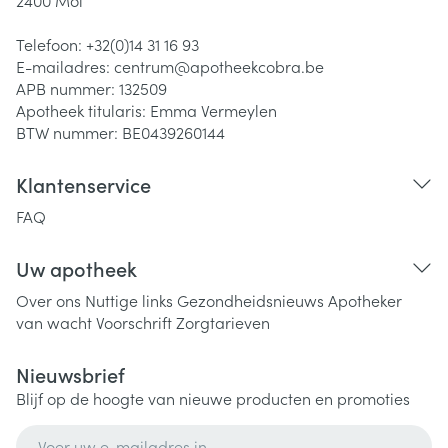
2400
Mol
Telefoon:
+32(0)14 31 16 93
E-mailadres:
centrum@
apotheekcobra.be
APB nummer:
132509
Apotheek titularis:
Emma Vermeylen
BTW nummer:
BE0439260144
Klantenservice
FAQ
Uw apotheek
Over ons
Nuttige links
Gezondheidsnieuws
Apotheker
van wacht
Voorschrift
Zorgtarieven
Nieuwsbrief
Blijf op de hoogte van nieuwe producten en promoties
E-mail adres