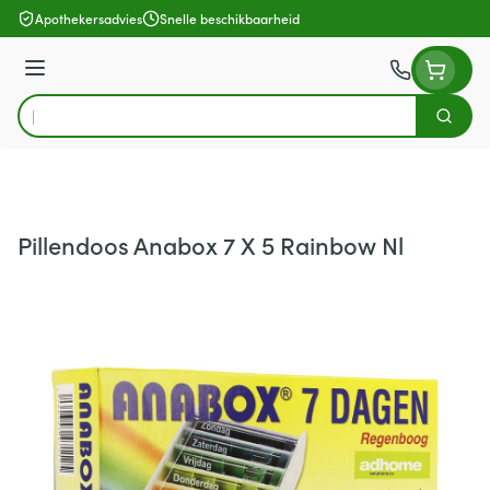
Ga naar de inhoud
Apothekersadvies
Snelle beschikbaarheid
Menu
Zoek
Product, merk, categorie...
Pillendoos Anabox 7 X 5 Rainbow Nl