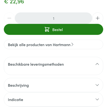
€ 22,96
Aantal
Bestel
Bekijk alle producten van Hartmann
Beschikbare leveringsmethoden
Beschrijving
Hoger draagcomfort, verbeterde tastgevoeligheid
en grip in het vingergebied(1)
Indicatie
Hogere weerstand tegen scheuren(2)