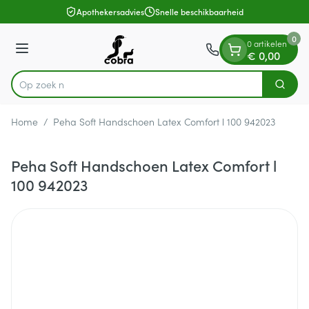
Dia 1 van 1
Ga naar de inhoud
Apothekersadvies
Snelle beschikbaarheid
0
0 artikelen
Menu
€ 0,00
Op zoek naar m
Zoek
Product, merk, categorie...
Home
/
Peha Soft Handschoen Latex Comfort l 100 942023
Peha Soft Handschoen Latex Comfort l
100 942023