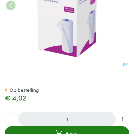
Peha Haft Latexfree 10cmx 4
Op bestelling
€ 4,02
Aantal
Bestel