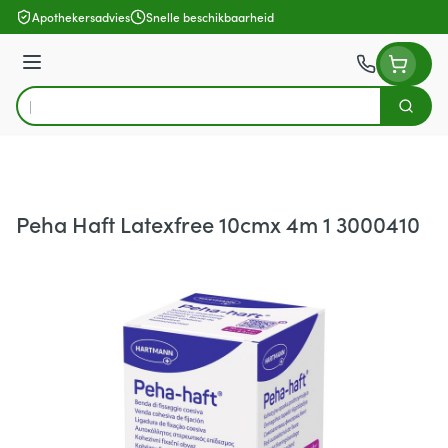
Ga naar de inhoud
Apothekersadvies
Snelle beschikbaarheid
Menu
Zoek
Product, merk, categorie...
Peha Haft Latexfree 10cmx 4m 1 3000410