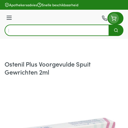
Ga naar de inhoud
Apothekersadvies
Snelle beschikbaarheid
Menu
Zoek
Product, merk, categorie...
Ostenil Plus Voorgevulde Spuit
Gewrichten 2ml