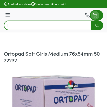
Ga naar de inhoud
Apothekersadvies
Snelle beschikbaarheid
Menu
Zoek
Product, merk, categorie...
Ortopad Soft Girls Medium 76x54mm 50
72232