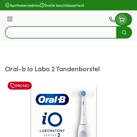
Ga naar de inhoud
Apothekersadvies
Snelle beschikbaarheid
Menu
Zoek
Product, merk, categorie...
Oral-b Io Labo 2 Tandenborstel
PROMO