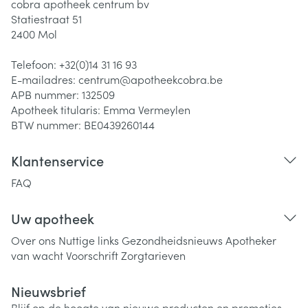
cobra apotheek centrum bv
Statiestraat 51
2400
Mol
Telefoon:
+32(0)14 31 16 93
E-mailadres:
centrum@
apotheekcobra.be
APB nummer:
132509
Apotheek titularis:
Emma Vermeylen
BTW nummer:
BE0439260144
Klantenservice
FAQ
Uw apotheek
Over ons
Nuttige links
Gezondheidsnieuws
Apotheker
van wacht
Voorschrift
Zorgtarieven
Nieuwsbrief
Blijf op de hoogte van nieuwe producten en promoties