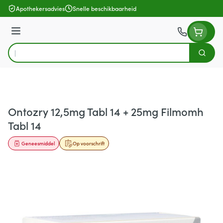
Ga naar de inhoud
Apothekersadvies
Snelle beschikbaarheid
Menu
Zoek
Product, merk, categorie...
Ontozry 12,5mg Tabl 14 + 25mg Filmomh
Tabl 14
Geneesmiddel
Op voorschrift