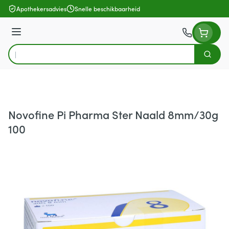
Ga naar de inhoud
Apothekersadvies
Snelle beschikbaarheid
Menu
Zoek
Product, merk, categorie...
Novofine Pi Pharma Ster Naald 8mm/30g
100