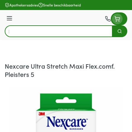
Ga naar de inhoud
Apothekersadvies
Snelle beschikbaarheid
Menu
Zoek
Product, merk, categorie...
Nexcare Ultra Stretch Maxi Flex.comf.
Pleisters 5