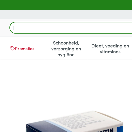
Ga naar de inhoud
Product, merk, categorie...
Schoonheid,
Dieet, voeding en
verzorging en
Promoties
Toon submenu voor Schoonheid
Toon subm
vitamines
hygiëne
Neurontin 600mg Filmomh T