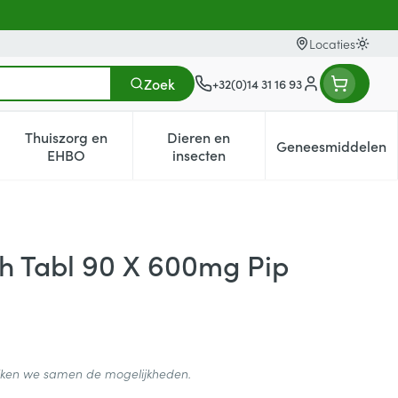
Locaties
Oversc
Zoek
+32(0)14 31 16 93
Klant menu
Thuiszorg en
Dieren en
Geneesmiddelen
egorie
0+ categorie
enu voor Natuur geneeskunde categorie
Toon submenu voor Thuiszorg en EHBO categorie
Toon submenu voor Dieren en i
Toon subm
EHBO
insecten
h Tabl 90 X 600mg Pip
ijken we samen de mogelijkheden.