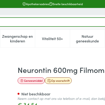
Apothekersadvies
Snelle beschikbaarheid
Zwangerschap en
Natuur
Vitaliteit 50+
, verzorging en hygiëne categorie
enu voor Dieet, voeding en vitamines categorie
Toon submenu voor Zwangerschap en kinderen cat
Toon submenu voor Vitaliteit 5
Toon subm
kinderen
geneeskunde
abl 90 X 600mg Pip
Neurontin 600mg Filmom
Geneesmiddel
Op voorschrift
Niet beschikbaar
Neem contact op met ons via telefoon of e-mail, dan bek
€ 34,54