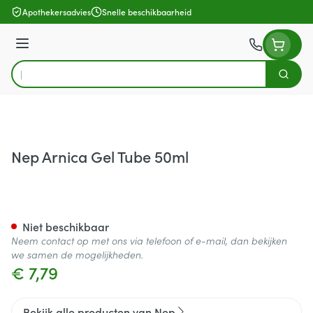
Ga naar de inhoud
Apothekersadvies
Snelle beschikbaarheid
Menu
Zoek
Product, merk, categorie...
Nep Arnica Gel Tube 50ml
Nep Arnica Gel Tube 50ml
Niet beschikbaar
Neem contact op met ons via telefoon of e-mail, dan bekijken
we samen de mogelijkheden.
€ 7,79
Bekijk alle producten van Nep