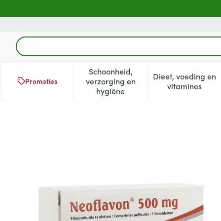
Ga naar de inhoud
Product, merk, categorie...
Schoonheid,
Dieet, voeding en
verzorging en
Promoties
Toon submenu voor Schoonheid
Toon subm
vitamines
hygiëne
Neoflavon 500mg Filmomh T