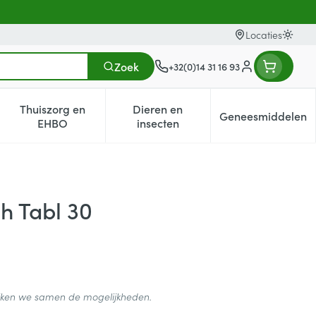
Locaties
Oversc
Zoek
+32(0)14 31 16 93
Klant menu
Thuiszorg en
Dieren en
Geneesmiddelen
egorie
0+ categorie
enu voor Natuur geneeskunde categorie
Toon submenu voor Thuiszorg en EHBO categorie
Toon submenu voor Dieren en i
Toon subm
EHBO
insecten
h Tabl 30
ijken we samen de mogelijkheden.