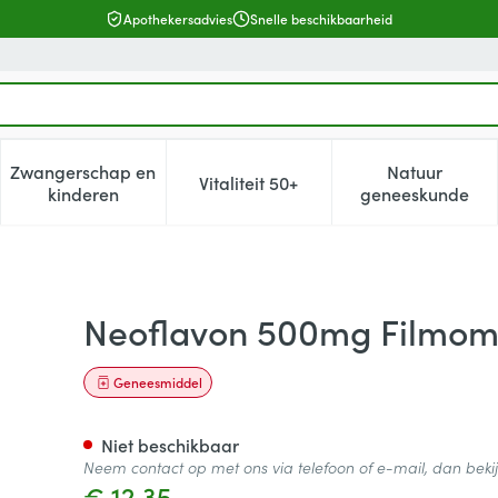
Apothekersadvies
Snelle beschikbaarheid
Zwangerschap en
Natuur
Vitaliteit 50+
, verzorging en hygiëne categorie
enu voor Dieet, voeding en vitamines categorie
Toon submenu voor Zwangerschap en kinderen cat
Toon submenu voor Vitaliteit 5
Toon subm
kinderen
geneeskunde
abl 30
Neoflavon 500mg Filmom
Geneesmiddel
Niet beschikbaar
Neem contact op met ons via telefoon of e-mail, dan bek
€ 12,35