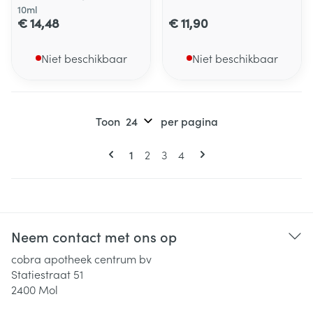
10ml
€ 14,48
€ 11,90
Niet beschikbaar
Niet beschikbaar
Toon
per pagina
Pagina's
U lees momenteel pagina
Pagina
Pagina
Pagina
1
2
3
4
Neem contact met ons op
cobra apotheek centrum bv
Statiestraat 51
2400
Mol