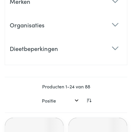
Merken
filter
Organisaties
filter
Dieetbeperkingen
filter
Producten
1
-
24
van
88
Sorteer op: