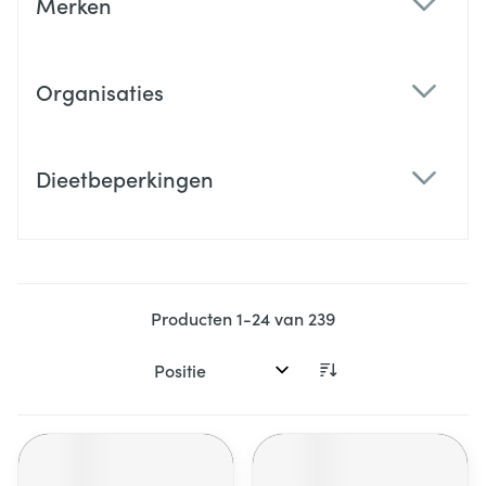
Merken
filter
Organisaties
filter
Dieetbeperkingen
filter
Producten
1
-
24
van
239
Sorteer op: