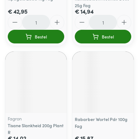
25g Fag
€ 42,95
€ 14,94
Aantal
Aantal
Bestel
Bestel
Fagron
Rabarber Wortel Pdr 100g
Tisane Slankheid 200g Plant
Fag
R
€ 14,02
€ 15,87