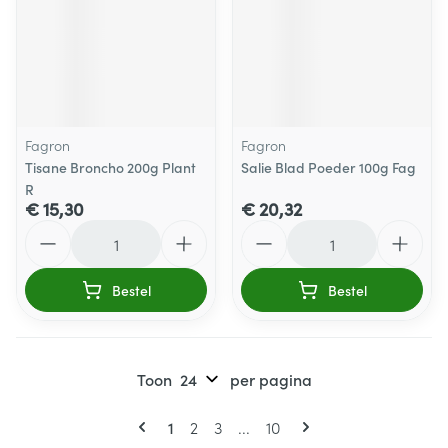
Fagron
Fagron
Tisane Broncho 200g Plant
Salie Blad Poeder 100g Fag
R
€ 15,30
€ 20,32
Aantal
Aantal
Bestel
Bestel
Toon
per pagina
Pagina's
U lees momenteel pagina
Pagina
Pagina
Pagina
1
2
3
...
10