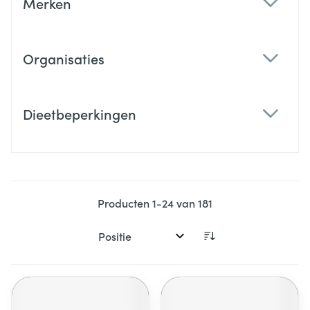
Merken
filter
Organisaties
filter
Dieetbeperkingen
filter
Producten
1
-
24
van
181
Sorteer op: