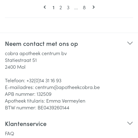
Pagina's
U lees momenteel pagina
Pagina
Pagina
Pagina
1
2
3
...
8
Neem contact met ons op
cobra apotheek centrum bv
Statiestraat 51
2400
Mol
Telefoon:
+32(0)14 31 16 93
E-mailadres:
centrum@
apotheekcobra.be
APB nummer:
132509
Apotheek titularis:
Emma Vermeylen
BTW nummer:
BE0439260144
Klantenservice
FAQ