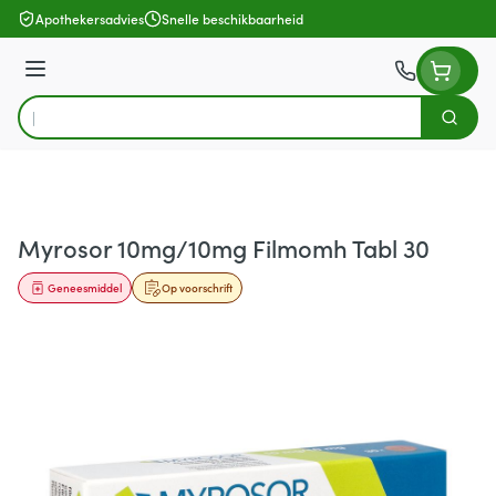
Ga naar de inhoud
Apothekersadvies
Snelle beschikbaarheid
Menu
Zoek
Product, merk, categorie...
Myrosor 10mg/10mg Filmomh Tabl 30
Geneesmiddel
Op voorschrift