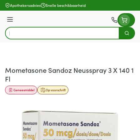
Ga naar de inhoud
Apothekersadvies
Snelle beschikbaarheid
Menu
Zoek
Product, merk, categorie...
Mometasone Sandoz Neusspray 3 X 140 1
Fl
Geneesmiddel
Op voorschrift