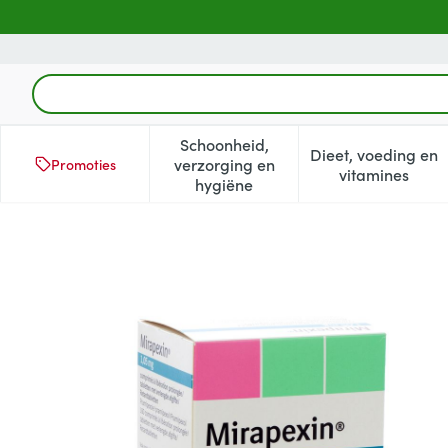
Ga naar de inhoud
Product, merk, categorie...
Schoonheid,
Dieet, voeding en
verzorging en
Promoties
Toon submenu voor Schoonheid
Toon subm
vitamines
hygiëne
Mirapexin Pr 1,05mg Comp V