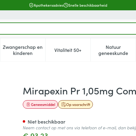
Apothekersadvies
Snelle beschikbaarheid
Zwangerschap en
Natuur
Vitaliteit 50+
, verzorging en hygiëne categorie
enu voor Dieet, voeding en vitamines categorie
Toon submenu voor Zwangerschap en kinderen cat
Toon submenu voor Vitaliteit 5
Toon subm
kinderen
geneeskunde
erlengde Afgifte 100
Mirapexin Pr 1,05mg Comp
Geneesmiddel
Op voorschrift
Niet beschikbaar
Neem contact op met ons via telefoon of e-mail, dan bek
€ 93,23