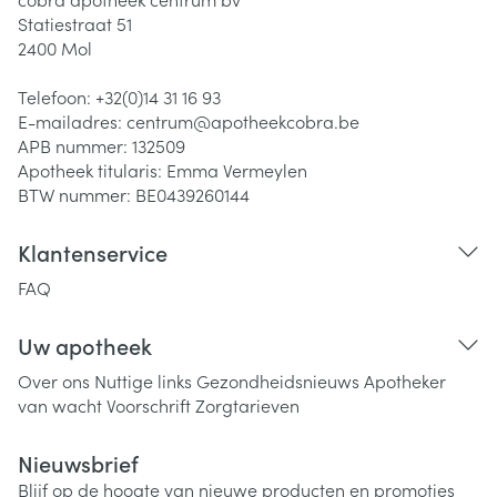
Statiestraat 51
2400
Mol
Telefoon:
+32(0)14 31 16 93
E-mailadres:
centrum@
apotheekcobra.be
APB nummer:
132509
Apotheek titularis:
Emma Vermeylen
BTW nummer:
BE0439260144
Klantenservice
FAQ
Uw apotheek
Over ons
Nuttige links
Gezondheidsnieuws
Apotheker
van wacht
Voorschrift
Zorgtarieven
Nieuwsbrief
Blijf op de hoogte van nieuwe producten en promoties