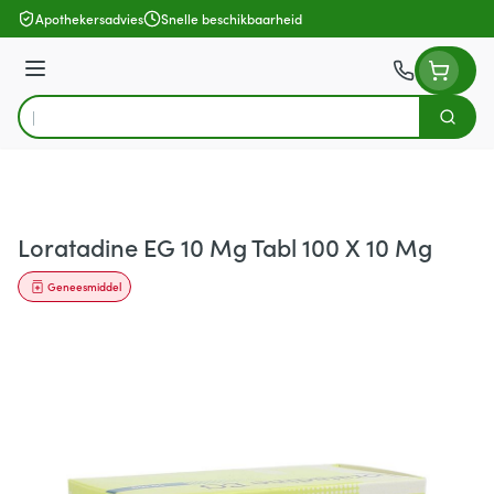
Ga naar de inhoud
Apothekersadvies
Snelle beschikbaarheid
Menu
Zoek
Product, merk, categorie...
Loratadine EG 10 Mg Tabl 100 X 10 Mg
Geneesmiddel