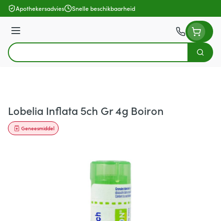
Ga naar de inhoud
Apothekersadvies
Snelle beschikbaarheid
Menu
Zoek
Product, merk, categorie...
Lobelia Inflata 5ch Gr 4g Boiron
Geneesmiddel