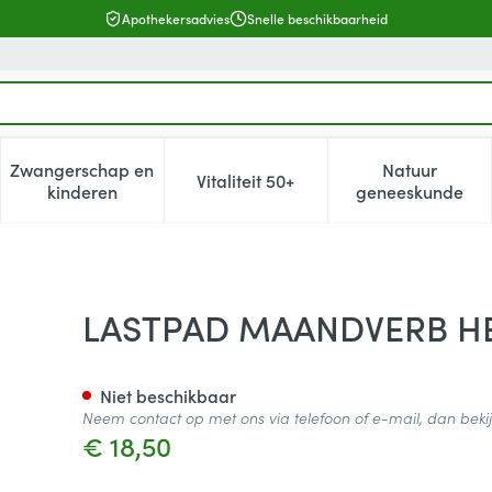
Apothekersadvies
Snelle beschikbaarheid
Zwangerschap en
Natuur
Vitaliteit 50+
, verzorging en hygiëne categorie
enu voor Dieet, voeding en vitamines categorie
Toon submenu voor Zwangerschap en kinderen cat
Toon submenu voor Vitaliteit 5
Toon subm
kinderen
geneeskunde
 M ZWART 1 ST
LASTPAD MAANDVERB HE
Niet beschikbaar
Neem contact op met ons via telefoon of e-mail, dan bek
€ 18,50