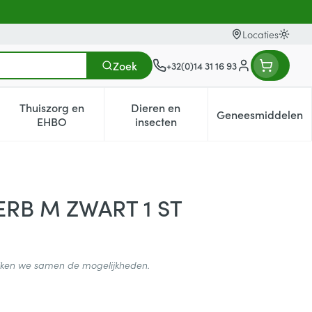
Locaties
Oversc
Zoek
+32(0)14 31 16 93
Klant menu
Thuiszorg en
Dieren en
Geneesmiddelen
egorie
0+ categorie
enu voor Natuur geneeskunde categorie
Toon submenu voor Thuiszorg en EHBO categorie
Toon submenu voor Dieren en i
Toon subm
EHBO
insecten
RB M ZWART 1 ST
ijken we samen de mogelijkheden.