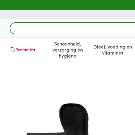
Ga naar de inhoud
Product, merk, categorie...
Schoonheid,
Dieet, voeding en
verzorging en
Promoties
Toon submenu voor Schoonheid
Toon subm
vitamines
hygiëne
LASTPAD MAANDVERB HERB