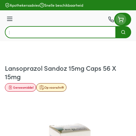
Ga naar de inhoud
Apothekersadvies
Snelle beschikbaarheid
Menu
Zoek
Product, merk, categorie...
Lansoprazol Sandoz 15mg Caps 56 X
15mg
Geneesmiddel
Op voorschrift