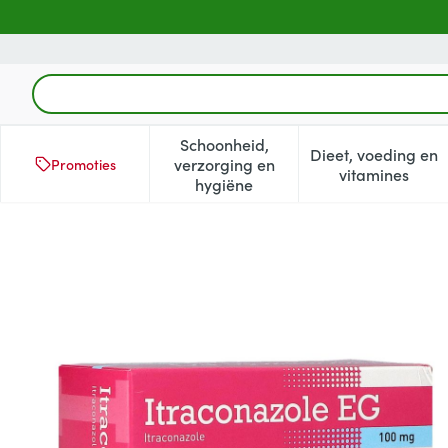
Ga naar de inhoud
Product, merk, categorie...
Schoonheid,
Dieet, voeding en
verzorging en
Promoties
Toon submenu voor Schoonheid
Toon subm
vitamines
hygiëne
Itraconazole EG 100 Mg Cap