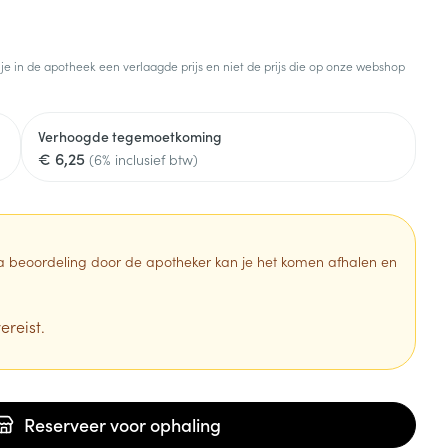
 je in de apotheek een verlaagde prijs en niet de prijs die op onze webshop
Verhoogde tegemoetkoming
€ 6,25
(6% inclusief btw)
 Na beoordeling door de apotheker kan je het komen afhalen en
ereist.
Reserveer
voor ophaling