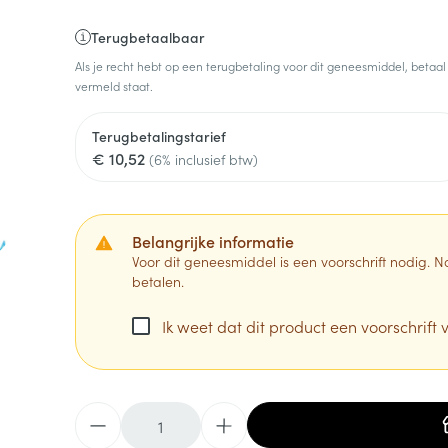
Terugbetaalbaar
Als je recht hebt op een terugbetaling voor dit geneesmiddel, betaal
vermeld staat.
Terugbetalingstarief
€ 10,52
(6% inclusief btw)
Belangrijke informatie
Voor dit geneesmiddel is een voorschrift nodig.
betalen.
Ik weet dat dit product een voorschrift v
Aantal