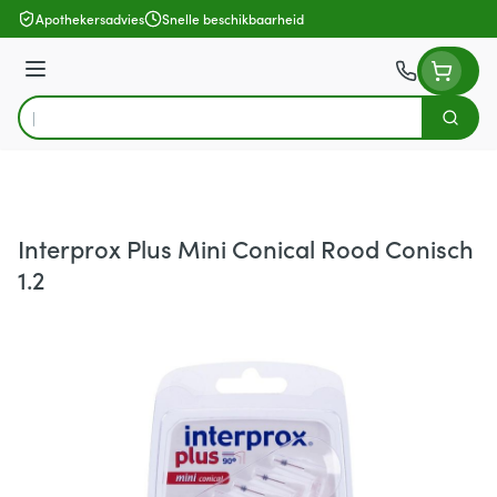
Ga naar de inhoud
Apothekersadvies
Snelle beschikbaarheid
Menu
Zoek
Product, merk, categorie...
Interprox Plus Mini Conical Rood Conisch
1.2