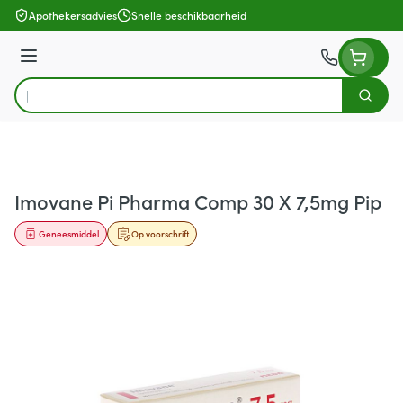
Ga naar de inhoud
Apothekersadvies
Snelle beschikbaarheid
Menu
Zoek
Product, merk, categorie...
Imovane Pi Pharma Comp 30 X 7,5mg Pip
Geneesmiddel
Op voorschrift