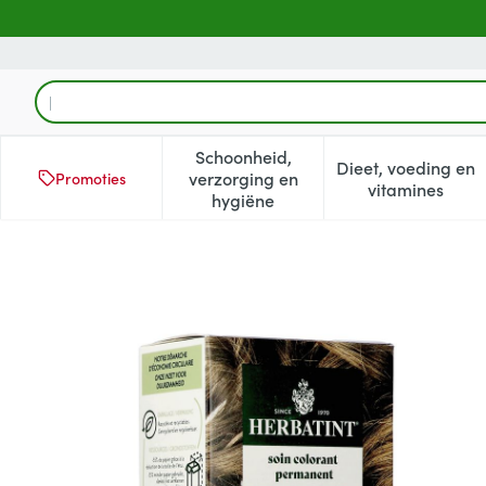
Ga naar de inhoud
Product, merk, categorie...
Schoonheid,
Dieet, voeding en
verzorging en
Promoties
Toon submenu voor Schoonheid
Toon subm
vitamines
hygiëne
Herbatint 7n Blond 170ml