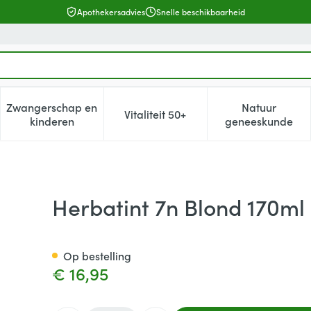
Apothekersadvies
Snelle beschikbaarheid
Zwangerschap en
Natuur
Vitaliteit 50+
, verzorging en hygiëne categorie
enu voor Dieet, voeding en vitamines categorie
Toon submenu voor Zwangerschap en kinderen cat
Toon submenu voor Vitaliteit 5
Toon subm
kinderen
geneeskunde
Herbatint 7n Blond 170ml
Op bestelling
€ 16,95