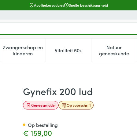
Apothekersadvies
Snelle beschikbaarheid
Zwangerschap en
Natuur
Vitaliteit 50+
, verzorging en hygiëne categorie
enu voor Dieet, voeding en vitamines categorie
Toon submenu voor Zwangerschap en kinderen cat
Toon submenu voor Vitaliteit 5
Toon subm
kinderen
geneeskunde
Gynefix 200 Iud
Geneesmiddel
Op voorschrift
Op bestelling
€ 159,00