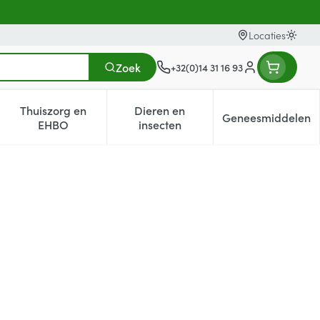
Locaties
Oversc
Zoek
+32(0)14 31 16 93
Klant menu
Thuiszorg en
Dieren en
Geneesmiddelen
egorie
0+ categorie
enu voor Natuur geneeskunde categorie
Toon submenu voor Thuiszorg en EHBO categorie
Toon submenu voor Dieren en i
Toon subm
EHBO
insecten