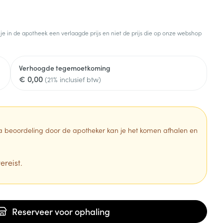
 je in de apotheek een verlaagde prijs en niet de prijs die op onze webshop
Verhoogde tegemoetkoming
€ 0,00
(21% inclusief btw)
 Na beoordeling door de apotheker kan je het komen afhalen en
ereist.
Reserveer
voor ophaling