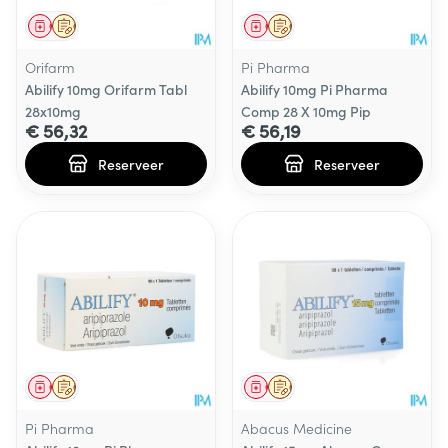
Geneesmiddel
Op voorschrift
Geneesmiddel
Op voorschrift
Orifarm
Pi Pharma
Abilify 10mg Orifarm Tabl
Abilify 10mg Pi Pharma
28x10mg
Comp 28 X 10mg Pip
€ 56,32
€ 56,19
Reserveer
Reserveer
Geneesmiddel
Op voorschrift
Geneesmiddel
Op voorschrift
Pi Pharma
Abacus Medicine