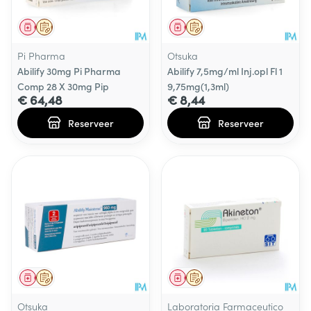
Geneesmiddel
Op voorschrift
Geneesmiddel
Op voorschrift
Pi Pharma
Otsuka
Abilify 30mg Pi Pharma
Abilify 7,5mg/ml Inj.opl Fl 1
Comp 28 X 30mg Pip
9,75mg(1,3ml)
€ 64,48
€ 8,44
Reserveer
Reserveer
Geneesmiddel
Op voorschrift
Geneesmiddel
Op voorschrift
Otsuka
Laboratoria Farmaceutico