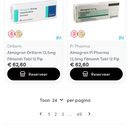
Geneesmiddel
Op voorschrift
Geneesmiddel
Op voorschrift
Orifarm
Pi Pharma
Almogran Orifarm 12,5mg
Almogran Pi Pharma
Filmomh Tabl 12 Pip
12,5mg Filmomh Tabl 12 Pip
€ 62,60
€ 62,60
Reserveer
Reserveer
Toon
per pagina
Pagina's
U lees momenteel pagina
Pagina
Pagina
Pagina
1
2
3
...
49