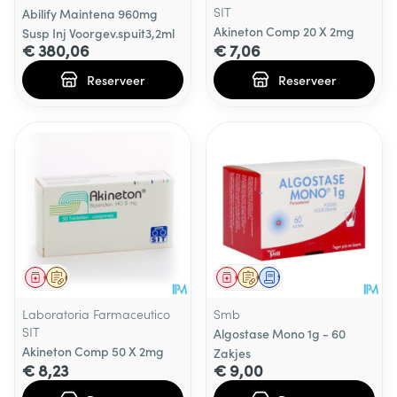
SIT
Abilify Maintena 960mg
Akineton Comp 20 X 2mg
Susp Inj Voorgev.spuit3,2ml
€ 380,06
€ 7,06
Reserveer
Reserveer
Geneesmiddel
Op voorschrift
Geneesmiddel
Op voorschrift
Schriftelijke aanvraag
Laboratoria Farmaceutico
Smb
SIT
Algostase Mono 1g - 60
Akineton Comp 50 X 2mg
Zakjes
€ 8,23
€ 9,00