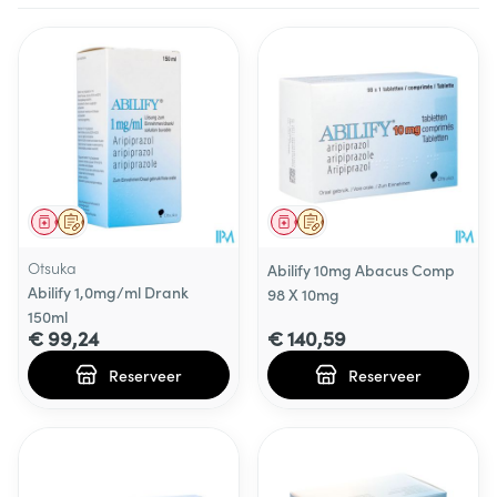
Geneesmiddel
Op voorschrift
Geneesmiddel
Op voorschrift
Otsuka
Abilify 10mg Abacus Comp
Abilify 1,0mg/ml Drank
98 X 10mg
150ml
€ 99,24
€ 140,59
Reserveer
Reserveer