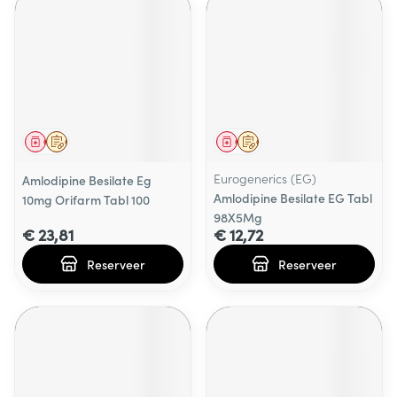
Geneesmiddel
Op voorschrift
Geneesmiddel
Op voorschrift
Eurogenerics (EG)
Amlodipine Besilate Eg
Amlodipine Besilate EG Tabl
10mg Orifarm Tabl 100
98X5Mg
€ 23,81
€ 12,72
Reserveer
Reserveer