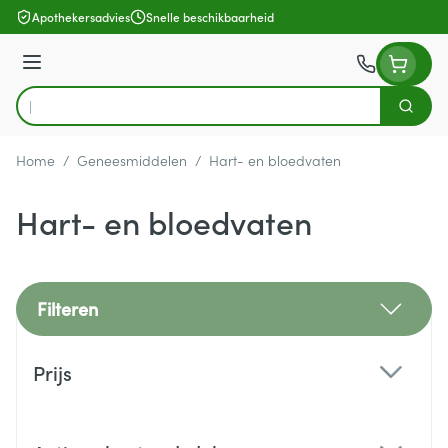
Ga naar de inhoud
Apothekersadvies
Snelle beschikbaarheid
Menu
Zoek
Product, merk, categorie...
Home
/
Geneesmiddelen
/
Hart- en bloedvaten
Hart- en bloedvaten
Filteren
Doorgaan naar productlijst
Prijs
filter