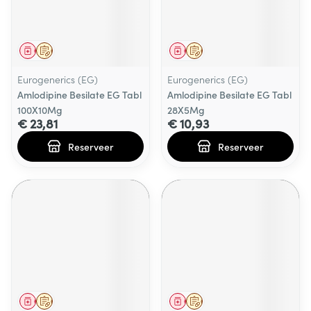
Geneesmiddel
Op voorschrift
Geneesmiddel
Op voorschrift
Eurogenerics (EG)
Eurogenerics (EG)
Amlodipine Besilate EG Tabl
Amlodipine Besilate EG Tabl
100X10Mg
28X5Mg
€ 23,81
€ 10,93
Reserveer
Reserveer
Geneesmiddel
Op voorschrift
Geneesmiddel
Op voorschrift