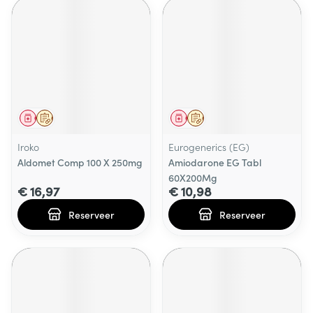
Geneesmiddel
Op voorschrift
Geneesmiddel
Op voorschrift
Iroko
Eurogenerics (EG)
Aldomet Comp 100 X 250mg
Amiodarone EG Tabl
60X200Mg
€ 16,97
€ 10,98
Reserveer
Reserveer