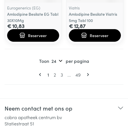
Eurogenerics (EG)
Viatris
Amlodipine Besilate EG Tabl
Amlodipine Besilate Viatris
30X10Mg
5mg Tabl 100
€ 10,83
€ 12,87
Reserveer
Reserveer
Toon
per pagina
Pagina's
U lees momenteel pagina
Pagina
Pagina
Pagina
1
2
3
...
49
Neem contact met ons op
cobra apotheek centrum bv
Statiestraat 51