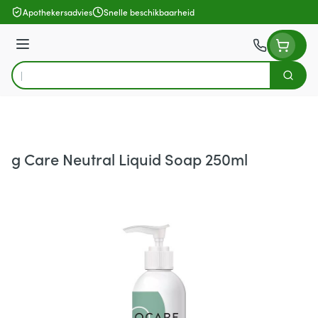
Ga naar de inhoud
Apothekersadvies
Snelle beschikbaarheid
Menu
Zoek
Product, merk, categorie...
g Care Neutral Liquid Soap 250ml