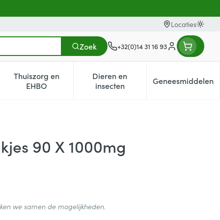
Locaties
Oversc
Zoek
+32(0)14 31 16 93
Klant menu
Thuiszorg en
Dieren en
Geneesmiddelen
egorie
0+ categorie
enu voor Natuur geneeskunde categorie
Toon submenu voor Thuiszorg en EHBO categorie
Toon submenu voor Dieren en i
Toon subm
EHBO
insecten
kjes 90 X 1000mg
ijken we samen de mogelijkheden.