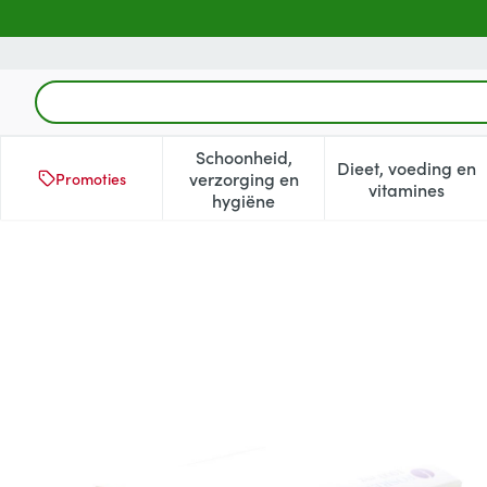
Ga naar de inhoud
Product, merk, categorie...
Schoonheid,
Dieet, voeding en
verzorging en
Promoties
Toon submenu voor Schoonheid
Toon subm
vitamines
hygiëne
Fosrenol 1000mg Sach-zakj