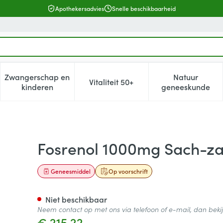
Apothekersadvies
Snelle beschikbaarheid
Zwangerschap en
Natuur
Vitaliteit 50+
, verzorging en hygiëne categorie
enu voor Dieet, voeding en vitamines categorie
Toon submenu voor Zwangerschap en kinderen cat
Toon submenu voor Vitaliteit 5
Toon subm
kinderen
geneeskunde
es 90 X 1000mg
Fosrenol 1000mg Sach-za
Geneesmiddel
Op voorschrift
Niet beschikbaar
Neem contact op met ons via telefoon of e-mail, dan bek
€ 215,22