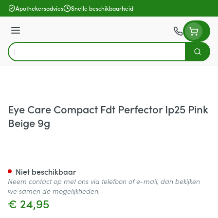
Ga naar de inhoud
Apothekersadvies
Snelle beschikbaarheid
Menu
Zoek
Product, merk, categorie...
Eye Care Compact Fdt Perfector Ip25 Pink
Beige 9g
Eye Care Compact Fdt Perfect
Niet beschikbaar
Neem contact op met ons via telefoon of e-mail, dan bekijken
we samen de mogelijkheden.
€ 24,95