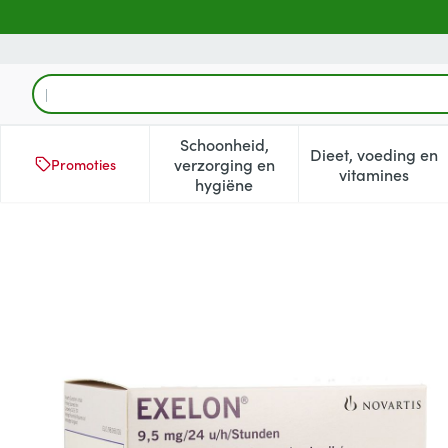
Ga naar de inhoud
Product, merk, categorie...
Schoonheid,
Dieet, voeding en
verzorging en
Promoties
Toon submenu voor Schoonheid
Toon subm
vitamines
hygiëne
Exelon 9,5mg/24u Pleister 