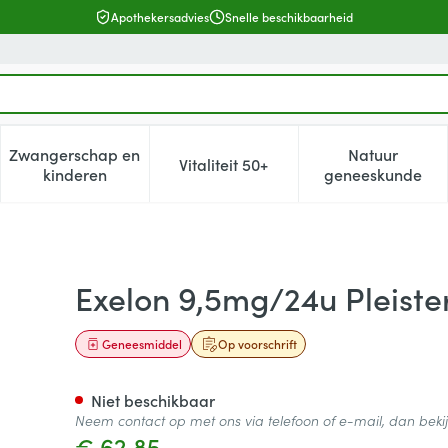
Apothekersadvies
Snelle beschikbaarheid
Zwangerschap en
Natuur
Vitaliteit 50+
, verzorging en hygiëne categorie
enu voor Dieet, voeding en vitamines categorie
Toon submenu voor Zwangerschap en kinderen cat
Toon submenu voor Vitaliteit 5
Toon subm
kinderen
geneeskunde
Transdermaal 90
Exelon 9,5mg/24u Pleiste
Geneesmiddel
Op voorschrift
Niet beschikbaar
Neem contact op met ons via telefoon of e-mail, dan bek
€ 62,85