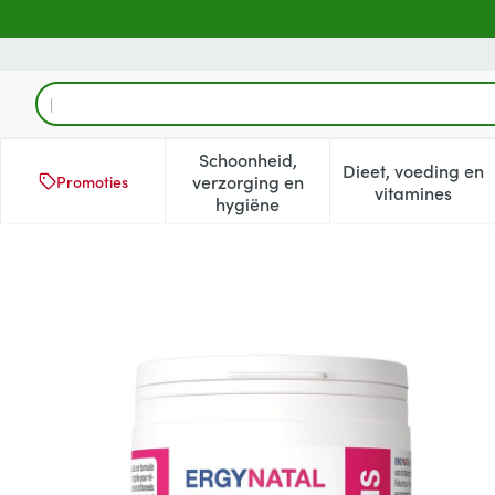
Ga naar de inhoud
Product, merk, categorie...
Schoonheid,
Dieet, voeding en
verzorging en
Promoties
Toon submenu voor Schoonheid
Toon subm
vitamines
hygiëne
Ergynatal Caps 180