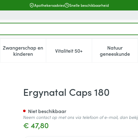
Apothekersadvies
Snelle beschikbaarheid
Zwangerschap en
Natuur
Vitaliteit 50+
, verzorging en hygiëne categorie
enu voor Dieet, voeding en vitamines categorie
Toon submenu voor Zwangerschap en kinderen cat
Toon submenu voor Vitaliteit 5
Toon subm
kinderen
geneeskunde
Ergynatal Caps 180
Niet beschikbaar
Neem contact op met ons via telefoon of e-mail, dan bek
€ 47,80