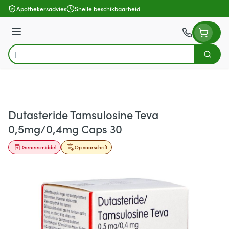
Ga naar de inhoud
Apothekersadvies
Snelle beschikbaarheid
Menu
Zoek
Product, merk, categorie...
Dutasteride Tamsulosine Teva
0,5mg/0,4mg Caps 30
Geneesmiddel
Op voorschrift