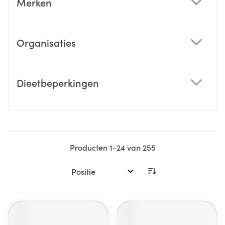
Merken
filter
Organisaties
filter
Dieetbeperkingen
filter
Producten
1
-
24
van
255
Sorteer op: