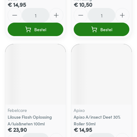
€ 14,95
€ 10,50
Aantal
Aantal
Bestel
Bestel
Febelcare
Apixo
Lilouse Flash Oplossing
Apixo A/insect Deet 30%
A/luis&neten 100ml
Roller 50ml
€ 23,90
€ 14,95
Aantal
Aantal