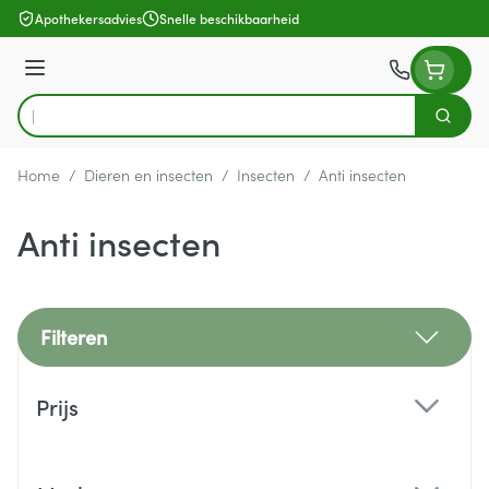
Ga naar de inhoud
Apothekersadvies
Snelle beschikbaarheid
Menu
Zoek
Product, merk, categorie...
Home
/
Dieren en insecten
/
Insecten
/
Anti insecten
Anti insecten
Filteren
Doorgaan naar productlijst
Prijs
filter