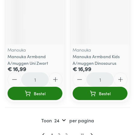
Manouka
Manouka
Manouka Armband
Manouka Armband Kids
A/muggen Uni Zwart
A/muggen Dinosaurus
€ 16,99
€ 16,99
Aantal
Aantal
Bestel
Bestel
Toon
per pagina
Pagina's
U lees momenteel pagina
Pagina
Pagina
Pagina
1
2
3
...
11